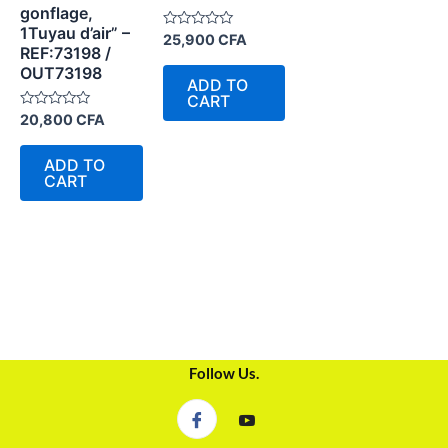
gonflage,
1Tuyau d’air” –
Rated
25,900
CFA
REF:73198 /
0
out
OUT73198
of
ADD TO
5
CART
Rated
20,800
CFA
0
out
of
ADD TO
5
CART
Follow Us.