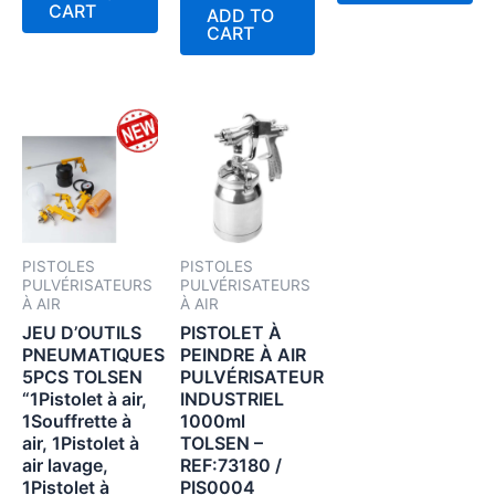
of
CART
ADD TO
5
CART
PISTOLES
PISTOLES
PULVÉRISATEURS
PULVÉRISATEURS
À AIR
À AIR
JEU D’OUTILS
PISTOLET À
PNEUMATIQUES
PEINDRE À AIR
5PCS TOLSEN
PULVÉRISATEUR
“1Pistolet à air,
INDUSTRIEL
1Souffrette à
1000ml
air, 1Pistolet à
TOLSEN –
air lavage,
REF:73180 /
1Pistolet à
PIS0004