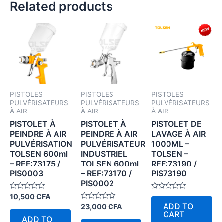
Related products
PISTOLES
PISTOLES
PISTOLES
PULVÉRISATEURS
PULVÉRISATEURS
PULVÉRISATEURS
À AIR
À AIR
À AIR
PISTOLET À
PISTOLET À
PISTOLET DE
PEINDRE À AIR
PEINDRE À AIR
LAVAGE À AIR
PULVÉRISATION
PULVÉRISATEUR
1000ML –
TOLSEN 600ml
INDUSTRIEL
TOLSEN –
– REF:73175 /
TOLSEN 600ml
REF:73190 /
PIS0003
– REF:73170 /
PIS73190
PIS0002
Rated
Rated
10,500
CFA
0
0
ADD TO
Rated
23,000
CFA
out
out
0
CART
of
of
ADD TO
out
5
5