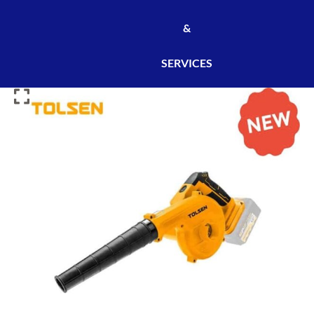
&
SERVICES
SOUFLEUR
RECHARGEABLE
20V
+BATTERIE
20V
+
CHARGEUR
Volume
d'air
2,3
m3/min
net
1,08kg
TOLSEN
-
REF:87328