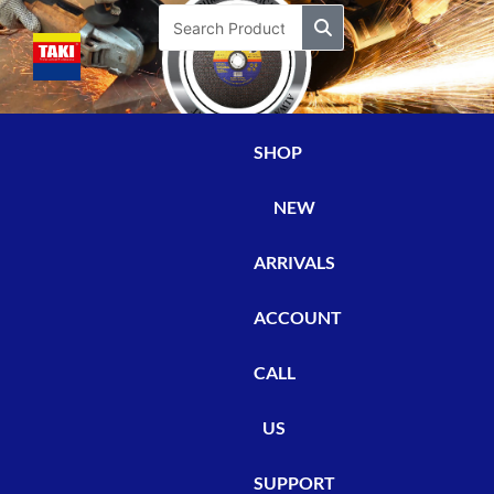
Skip
Search
to
content
SHOP
NEW
ARRIVALS
ACCOUNT
CALL
US
SUPPORT