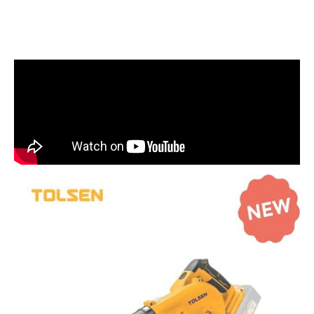
/
SOU87328
quantity