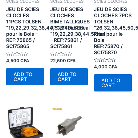
SCIES CLOCHES
SCIES CLOCHES
SCIES CLOCHES
JEU DE SCIES
JEU DE SCIES
JEU DE SCIES
CLOCLES
CLOCHES
CLOCHES 7PCS
11PCS TOLSEN
BIMÉTALLIQUES
TOLSEN
”19,22,29,32,38,44,51,64mm”Ideal
9PCS TOLSEN
”26,32,38,45,50,
pour le Bois –
“19,22,29,38,44,57mm”
Idéal pour le
REF:75865 /
– REF:75861 /
Bois –
SCI75865
SCI75861
REF:75870 /
SCI75870
Rated
Rated
4,500
CFA
22,500
CFA
0
0
Rated
4,000
CFA
out
out
0
of
of
ADD TO
ADD TO
out
5
5
of
CART
CART
ADD TO
5
CART