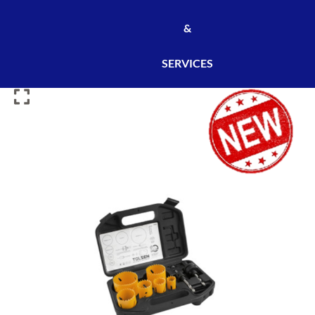
&
SERVICES
JEU
DE
SCIES
CLOCHES
BIMÉTALLIQUES
9PCS
TOLSEN
''22,29,35,44,51,64mm''
-
REF:75860
/
SCI75860
quantity