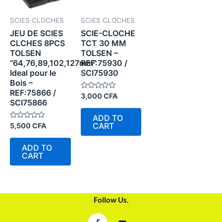
SCIES CLOCHES
SCIES CLOCHES
JEU DE SCIES
SCIE-CLOCHE
CLCHES 8PCS
TCT 30 MM
TOLSEN
TOLSEN –
”64,76,89,102,127mm”
REF:75930 /
Ideal pour le
SCI75930
Bois –
REF:75866 /
Rated
3,000
CFA
SCI75866
0
out
of
ADD TO
5
Rated
CART
5,500
CFA
0
out
of
ADD TO
5
CART
Follow Us.