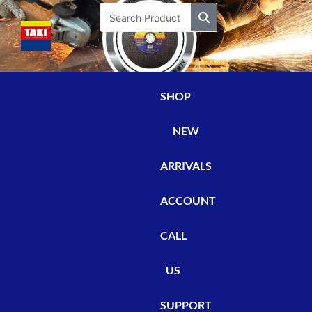
Skip
Search
to
content
SHOP
NEW
ARRIVALS
ACCOUNT
CALL
US
SUPPORT