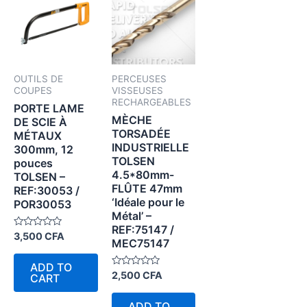
OUTILS DE
PERCEUSES
COUPES
VISSEUSES
RECHARGEABLES
PORTE LAME
MÈCHE
DE SCIE À
TORSADÉE
MÉTAUX
INDUSTRIELLE
300mm, 12
TOLSEN
pouces
4.5*80mm-
TOLSEN –
FLÛTE 47mm
REF:30053 /
‘Idéale pour le
POR30053
Métal’ –
REF:75147 /
Rated
3,500
CFA
MEC75147
0
out
of
ADD TO
5
Rated
2,500
CFA
CART
0
out
of
ADD TO