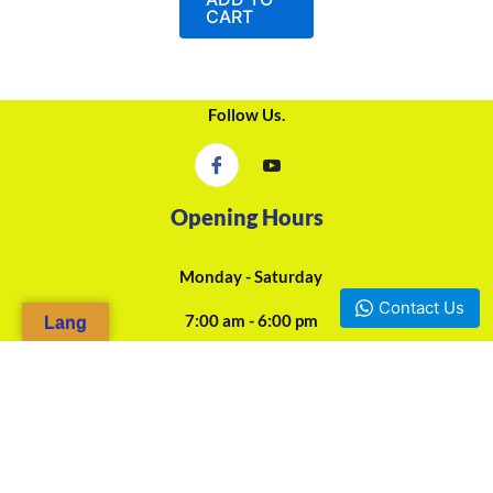
5
CART
Follow Us.
Opening Hours
Monday - Saturday
Contact Us
7:00 am - 6:00 pm
Lang
24/7 Online Assistance
Our Agencies
Douala, Camp-Yabassi (Face CBC Bank Mboppi) - +237 697-923-