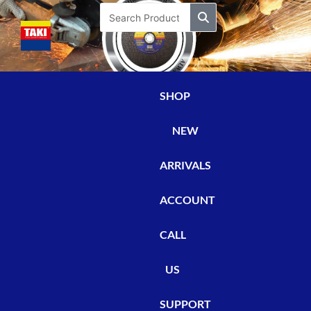
Skip
Search
to
content
SHOP
NEW
ARRIVALS
ACCOUNT
CALL
US
SUPPORT