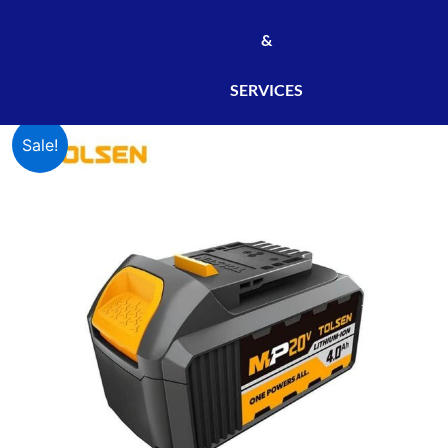
&
SERVICES
BATTERIE
Original
Current
Sale!
20V
-
price
price
4.0A
TOLSEN
was:
is:
-
[REF:87474]
22,000 CFA.
21,000 CFA.
/
BAT87474
quantity