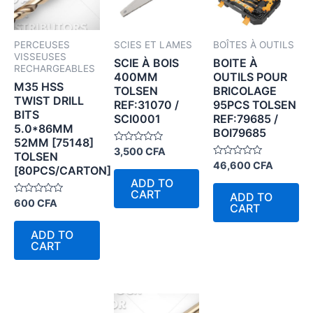
PERCEUSES
SCIES ET LAMES
BOÎTES À OUTILS
VISSEUSES
SCIE À BOIS
BOITE À
RECHARGEABLES
400MM
OUTILS POUR
M35 HSS
TOLSEN
BRICOLAGE
TWIST DRILL
REF:31070 /
95PCS TOLSEN
BITS
SCI0001
REF:79685 /
5.0*86MM
BOI79685
52MM [75148]
Rated
3,500
CFA
TOLSEN
0
Rated
46,600
CFA
out
[80PCS/CARTON]
0
of
ADD TO
out
5
of
CART
ADD TO
5
Rated
600
CFA
CART
0
out
of
ADD TO
5
CART