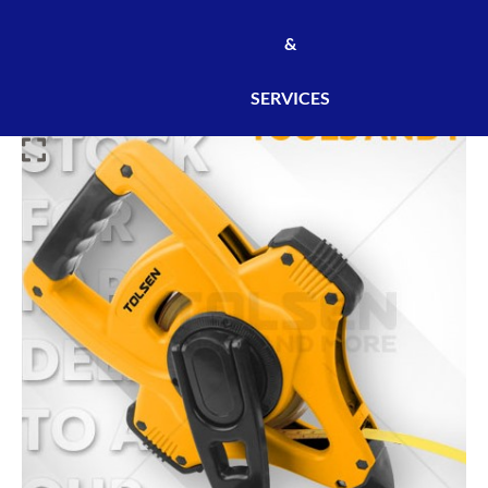
&
SERVICES
DÉCAMÈTRE
EN
ACIER
TOLSEN
30m*12,5mm-
100Pieds*1/2
-
REF:35013
/
DEC0001
quantity