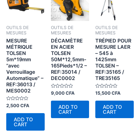
OUTILS DE
OUTILS DE
OUTILS DE
MESURES
MESURES
MESURES
MESURE
DÉCAMÈTRE
TRÉPIED POUR
MÉTRIQUE
EN ACIER
MESURE LAER
TOLSEN
TOLSEN
– 545 à
5m*19mm
50M*12,5mm-
1425mm
”avec
165Pieds*1/2 –
TOLSEN –
Verrouillage
REF:35014 /
REF:35165 /
Automatique” –
DEC0002
TRE35165
REF:36013 /
MES0002
Rated
Rated
9,000
CFA
15,500
CFA
0
0
out
out
of
of
Rated
2,500
CFA
ADD TO
ADD TO
5
5
0
CART
CART
out
of
ADD TO
5
CART