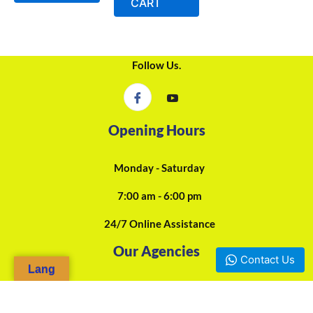
CART
Follow Us.
Opening Hours
Monday - Saturday
7:00 am - 6:00 pm
24/7 Online Assistance
Our Agencies
Contact Us
Lang
Douala, Camp-Yabassi (Face CBC Bank Mboppi) - +237 697-923-