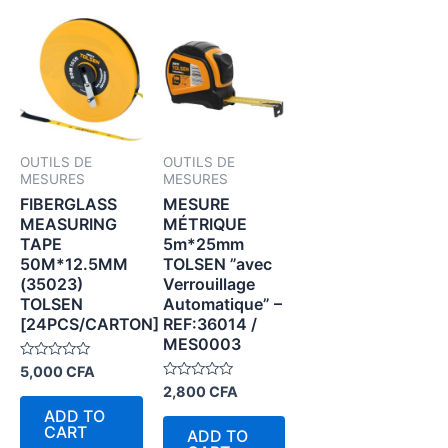
OUTILS DE
OUTILS DE
MESURES
MESURES
FIBERGLASS
MESURE
MEASURING
MÉTRIQUE
TAPE
5m*25mm
50M*12.5MM
TOLSEN ”avec
(35023)
Verrouillage
TOLSEN
Automatique” –
[24PCS/CARTON]
REF:36014 /
MES0003
Rated
5,000
CFA
0
Rated
2,800
CFA
out
0
of
ADD TO
out
5
of
CART
ADD TO
5