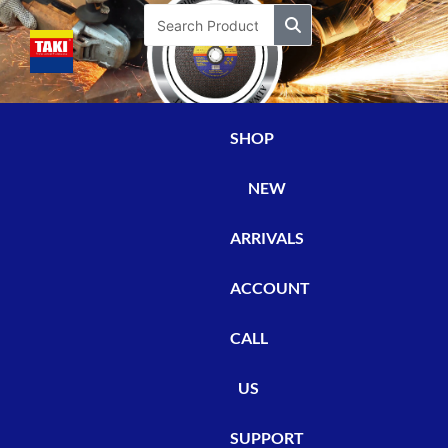
Skip
Search
to
content
SHOP
NEW
ARRIVALS
ACCOUNT
CALL
US
SUPPORT