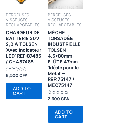
PERCEUSES
PERCEUSES
VISSEUSES
VISSEUSES
RECHARGEABLES
RECHARGEABLES
CHARGEUR DE
MÈCHE
BATTERIE 20V
TORSADÉE
2,0 A TOLSEN
INDUSTRIELLE
‘Avec Indicateur
TOLSEN
LED’ REF:87485
4.5*80mm-
/ CHA87485
FLÛTE 47mm
‘Idéale pour le
Métal’ –
Rated
8,500
CFA
REF:75147 /
0
out
MEC75147
of
ADD TO
5
CART
Rated
2,500
CFA
0
out
of
ADD TO
5
CART