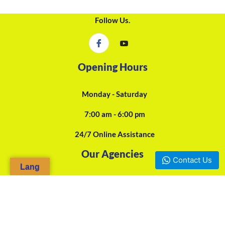
Follow Us.
Opening Hours
Monday - Saturday
7:00 am - 6:00 pm
24/7 Online Assistance
Our Agencies
Contact Us
Lang
Douala, Camp-Yabassi (Face CBC Bank Mboppi) - +237 697-923-
966 / +237 675-458-487
Yaounde, Mokolo d'en bas (Face SOCOCAM Sarl) - +237 678-