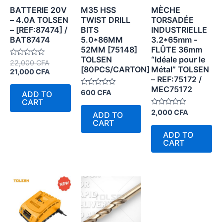
BATTERIE 20V
M35 HSS
MÈCHE
– 4.0A TOLSEN
TWIST DRILL
TORSADÉE
– [REF:87474] /
BITS
INDUSTRIELLE
BAT87474
5.0*86MM
3.2*65mm -
52MM [75148]
FLÛTE 36mm
TOLSEN
“Idéale pour le
Rated
22,000
CFA
[80PCS/CARTON]
Métal” TOLSEN
0
21,000
CFA
out
– REF:75172 /
of
5
MEC75172
Rated
600
CFA
ADD TO
0
CART
out
of
Rated
2,000
CFA
ADD TO
5
0
CART
out
of
ADD TO
5
CART