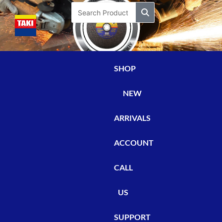
Skip
Search
to
content
SHOP
NEW
ARRIVALS
ACCOUNT
CALL
US
SUPPORT