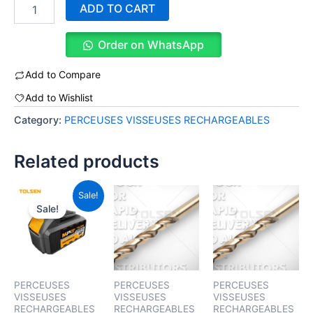
ADD TO CART
Order on WhatsApp
Add to Compare
Add to Wishlist
Category:
PERCEUSES VISSEUSES RECHARGEABLES
Related products
Original
Current
Sale!
price
price
Sale!
was:
is:
22,000 CFA.
21,000 CFA.
PERCEUSES
PERCEUSES
PERCEUSES
VISSEUSES
VISSEUSES
VISSEUSES
RECHARGEABLES
RECHARGEABLES
RECHARGEABLES